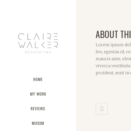
ABOUT THI
Lorem ipsum dolo
leo, egestas id,
mauris ante, elem
viverra vestibul
proident, sunt in
HOME
MY WORK
REVIEWS
MIXXIM