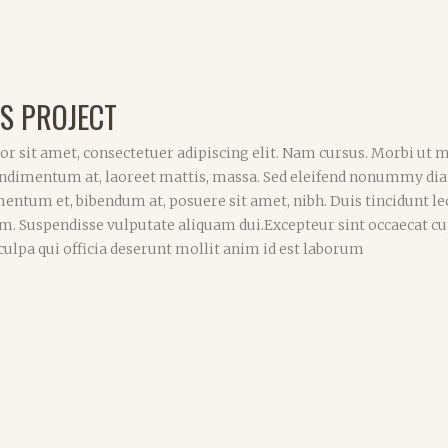
S PROJECT
r sit amet, consectetuer adipiscing elit. Nam cursus. Morbi ut 
 condimentum at, laoreet mattis, massa. Sed eleifend nonummy di
entum et, bibendum at, posuere sit amet, nibh. Duis tincidunt lec
um. Suspendisse vulputate aliquam dui.Excepteur sint occaecat c
 culpa qui officia deserunt mollit anim id est laborum